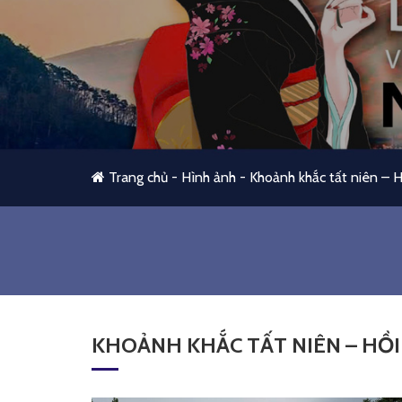
Trang chủ
-
Hình ảnh
-
Khoảnh khắc tất niên – Hồ
KHOẢNH KHẮC TẤT NIÊN – HỒI 