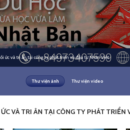
i ức và tri ân tại công ty phát triển và đầu tư Nhân Việt
Thư viện ảnh
Thư viện video
ỨC VÀ TRI ÂN TẠI CÔNG TY PHÁT TRIỂN