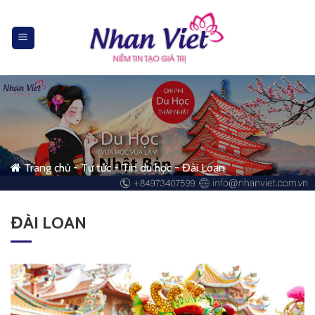
Skip
to
content
Trang chủ
-
Tư tức
-
Tin du học
-
Đài Loan
ĐÀI LOAN