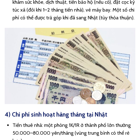
khám sức khỏe, dịch thuật, tiền bảo hộ (nếu có), đặt cọc ký
túc xá (đôi khi 1–2 tháng tiền nhà), vé máy bay. Một số chi
phí có thể được trả góp khi đã sang Nhật (tùy thỏa thuận).
4) Chi phí sinh hoạt hàng tháng tại Nhật
Tiền thuê nhà: một phòng 1K/1R ở thành phố lớn thường
50.000–80.000 yên/tháng (vùng trung bình có thể rẻ