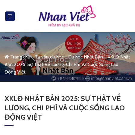
Skip
to
content
Trang chủ
-
Tư vấn du học
-
Du học Nhật Bản
-
XKLĐ Nhật
Bản 2025: Sự Thật Về Lương, Chi Phí Và Cuộc Sống Lao
Động Việt
XKLĐ NHẬT BẢN 2025: SỰ THẬT VỀ
LƯƠNG, CHI PHÍ VÀ CUỘC SỐNG LAO
ĐỘNG VIỆT