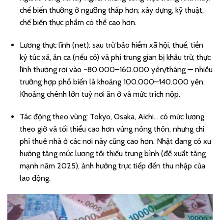
chế biến thường ở ngưỡng thấp hơn; xây dựng, kỹ thuật,
chế biến thực phẩm có thể cao hơn.
Lương thực lĩnh (net): sau trừ bảo hiểm xã hội, thuế, tiền
ký túc xá, ăn ca (nếu có) và phí trung gian bị khấu trừ, thực
lĩnh thường rơi vào ~80.000–160.000 yên/tháng — nhiều
trường hợp phổ biến là khoảng 100.000–140.000 yên.
Khoảng chênh lớn tuỳ nơi ăn ở và mức trích nộp.
Tác động theo vùng: Tokyo, Osaka, Aichi… có mức lương
theo giờ và tối thiểu cao hơn vùng nông thôn; nhưng chi
phí thuê nhà ở các nơi này cũng cao hơn. Nhật đang có xu
hướng tăng mức lương tối thiểu trung bình (đề xuất tăng
mạnh năm 2025), ảnh hưởng trực tiếp đến thu nhập của
lao động.