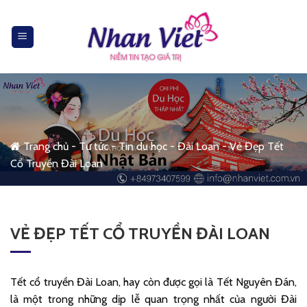
Skip
to
content
Trang chủ
-
Tư tức
-
Tin du học
-
Đài Loan
-
Vẻ Đẹp Tết
Cổ Truyền Đài Loan
VẺ ĐẸP TẾT CỔ TRUYỀN ĐÀI LOAN
Tết cổ truyền Đài Loan, hay còn được gọi là Tết Nguyên Đán,
là một trong những dịp lễ quan trọng nhất của người Đài