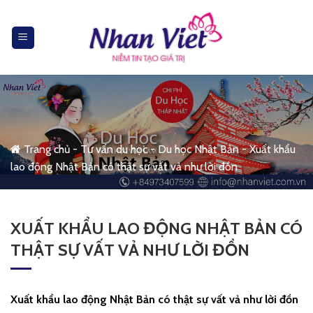
Skip
to
content
Trang chủ
-
Tư vấn du học
-
Du học Nhật Bản
-
Xuất khẩu
lao động Nhật Bản có thật sự vất vả như lời đồn
XUẤT KHẨU LAO ĐỘNG NHẬT BẢN CÓ
THẬT SỰ VẤT VẢ NHƯ LỜI ĐỒN
Xuất khẩu lao động Nhật Bản có thật sự vất vả như lời đồn